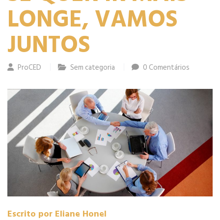
LONGE, VAMOS
JUNTOS
ProCED
Sem categoria
0 Comentários
Escrito por Eliane Honel