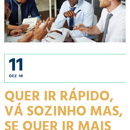
11
DEZ
18
QUER IR RÁPIDO,
VÁ SOZINHO MAS,
SE QUER IR MAIS