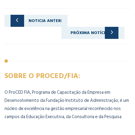
NOTICIA ANTERIOR
Você sabe como melhorar os resultados da sua empresa?
PRÓXIMA NOTÍCIA
Por que fazer um curso de Seguros e Previdência na FIA – Fundação Instituto de Administração?
SOBRE O PROCED/FIA:
O ProCED FIA, Programa de Capacitação da Empresa em
Desenvolvimento da Fundação Instituto de Administração, é um
núcleo de excelência na gestão empresarial reconhecido nos
campos da Educação Executiva, da Consultoria e da Pesquisa.