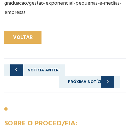
graduacao/gestao-exponencial-pequenas-e-medias-
empresas
VOLTAR
NOTICIA ANTERIOR
5 passos rumo à digitalização de empresas
PRÓXIMA NOTÍCIA
Como ser um bom gestor financeiro?
SOBRE O PROCED/FIA: