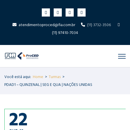
atendimentoproced@fia.com.br
(11) 3732-3506
(11) 97410-7034
Você está aqui:
Home
>
Turmas
>
PDAD1 – QUINZENAL | SEG E QUA | NAÇÕES UNIDAS
22