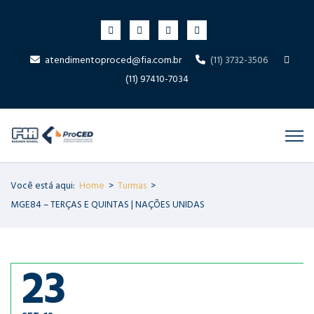
atendimentoproced@fia.com.br
(11) 3732-3506
(11) 97410-7034
Você está aqui:
Home
>
Turmas
>
MGE84 – TERÇAS E QUINTAS | NAÇÕES UNIDAS
23